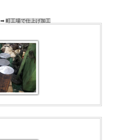
➡
町工場で
仕上げ加工