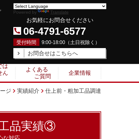
プ
Powered by
Translate
お気軽にお問合せください
06-4791-6577
受付時間
9:00-18:00（
土日祝除く
）
お問合せはこちらへ
では
よくある
せん
企業情報
ご質問
ージ
実績紹介
仕上前・粗加工品調達
工品実績③
心な対応