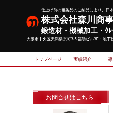
仕上げ前の粗製品のご納品により、日
株式会社森川商
鍛造材・機械加工・ｸﾚ
大阪市中央区天満橋京町3-5 福助ビル3F・
地下
トップページ
実績紹介
導
お問合せはこちら