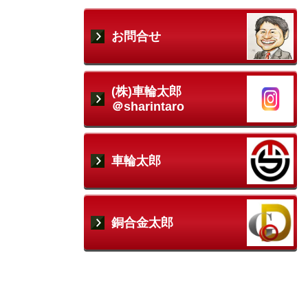
お問合せ
(株)車輪太郎
＠
sharintaro
車輪太郎
銅合金太郎