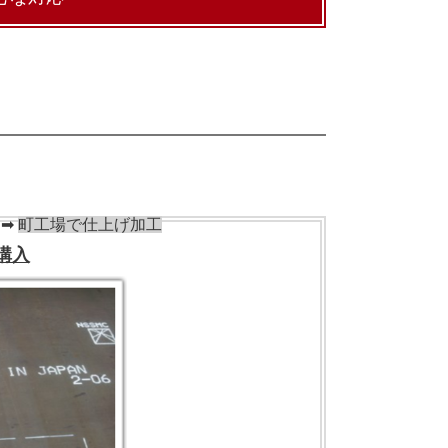
➡
町工場で
仕上げ加工
板購入