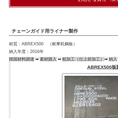
チェーンガイド用ライナー製作
材質：ABREX500 （耐摩耗鋼板）
納入年度：2016年
韓国材料調達
➡
素材購入
➡
粗加工（仕上前加工）
➡
納入
ABREX500