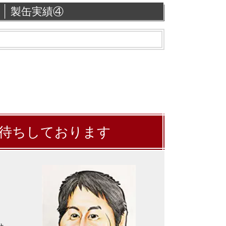
製缶実績④
待ちしております