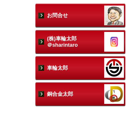
お問合せ
(株)車輪太郎
＠
sharintaro
車輪太郎
銅合金太郎