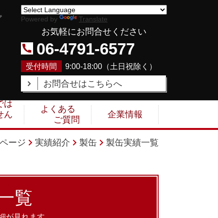
プ
Powered by
Translate
お気軽にお問合せください
06-4791-6577
受付時間
9:00-18:00（
土日祝除く
）
お問合せはこちらへ
では
よくある
せん
企業情報
ご質問
ページ
実績紹介
製缶
製缶実績一覧
一覧
細が見れます