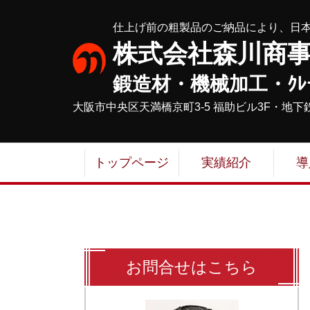
仕上げ前の粗製品のご納品により、日
株式会社森川商
鍛造材・機械加工・ｸﾚ
大阪市中央区天満橋京町3-5 福助ビル3F・
地下
トップページ
実績紹介
導
お問合せはこちら