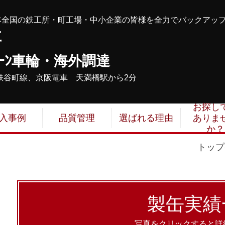
本全国の鉄工所・町工場・中小企業の皆様を全力でバックアッ
事
ｰﾝ車輪・海外調達
鉄谷町線、京阪電車 天満橋駅から2分
お探し
入事例
品質管理
選ばれる理由
ありま
か？
トップ
製缶実績
写真をクリックすると詳