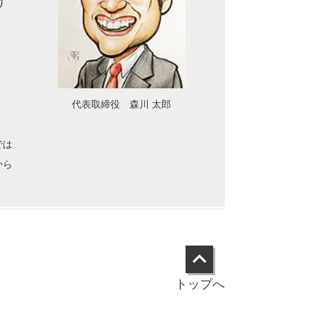
け
代表取締役 森川 太郎
では
から
トップへ